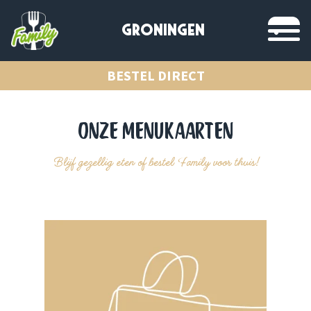
GRONINGEN
BESTEL DIRECT
ONZE MENUKAARTEN
Blijf gezellig eten of bestel Family voor thuis!